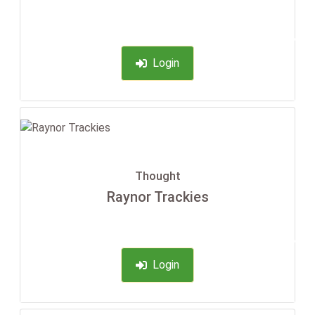
-35%
Login
Thought
Raynor Trackies
-35%
Login