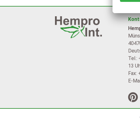
Kont
Hemp
Münst
4047
Deut
Tel.:
13 Uh
Fax:
E-Mai