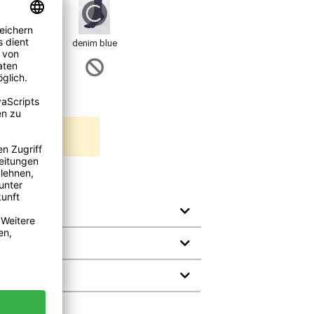
berry red
denim blue
uni