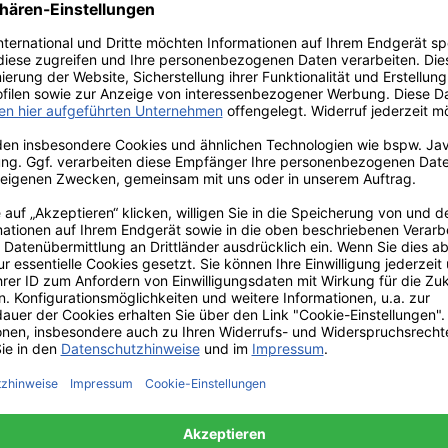
dark grey
mustard yellow
Login
Artikelnummer: SPM667
Mehr zu diesem Produkt
Material & Pflegehinweis
Größen