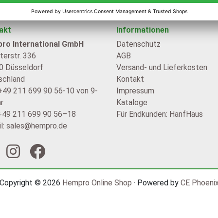
akt
Informationen
ro International GmbH
Datenschutz
erstr. 336
AGB
0 Düsseldorf
Versand- und Lieferkosten
schland
Kontakt
 +49 211 699 90 56-10 von 9-
Impressum
r
Kataloge
 +49 211 699 90 56–18
Für Endkunden: HanfHaus
l: sales@hempro.de
Copyright © 2026
Hempro Online Shop
· Powered by
CE Phoeni