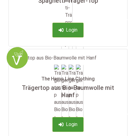
Spaghetti-Träger-Top
-35%
Login
The Hemp Line Clothing
Trägertop aus Bio-Baumwolle mit
Hanf
-35%
Login