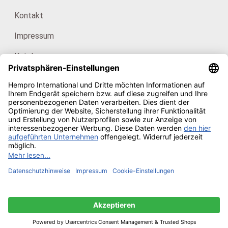
Kontakt
Impressum
Kataloge
Für Endkunden: HanfHaus
Unsere Zertifikate
Copyright © 2026
Hempro Online Shop
· Powered by
CE
Phoenix