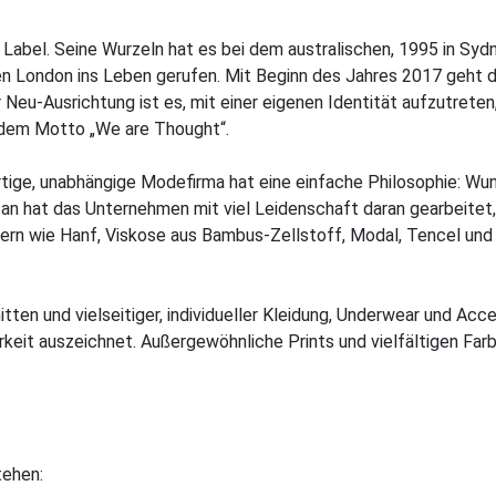
n Label. Seine Wurzeln hat es bei dem australischen, 1995 in 
lden London ins Leben gerufen. Mit Beginn des Jahres 2017 geht 
 Neu-Ausrichtung ist es, mit einer eigenen Identität aufzutrete
 dem Motto „We are Thought“.
rtige, unabhängige Modefirma hat eine einfache Philosophie: Wu
n hat das Unternehmen mit viel Leidenschaft daran gearbeitet, 
sern wie Hanf, Viskose aus Bambus-Zellstoff, Modal, Tencel un
tten und vielseitiger, individueller Kleidung, Underwear und Acc
keit auszeichnet. Außergewöhnliche Prints und vielfältigen Farbe
tehen: