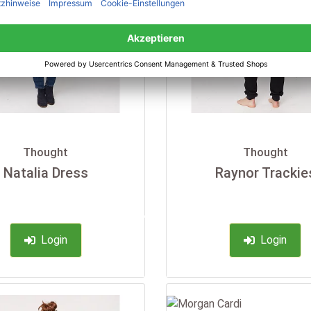
Thought
Thought
Natalia Dress
Raynor Trackie
-35%
Login
Login