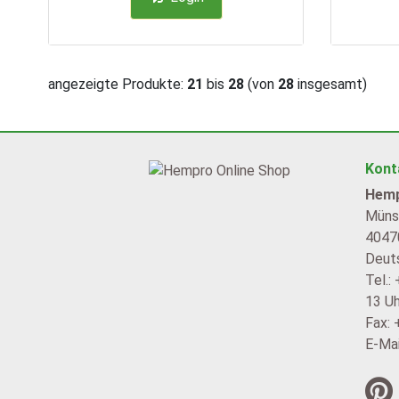
angezeigte Produkte:
21
bis
28
(von
28
insgesamt)
Kont
Hemp
Münst
4047
Deut
Tel.:
13 Uh
Fax:
E-Mai