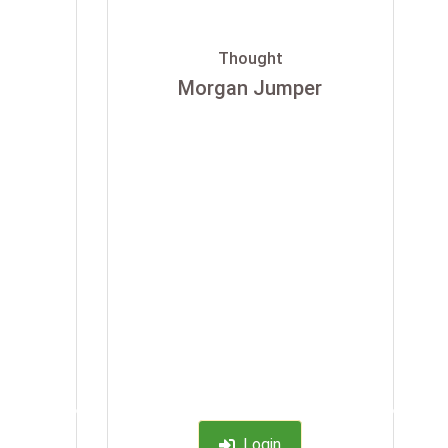
Thought
Morgan Jumper
-35%
-35%
Login