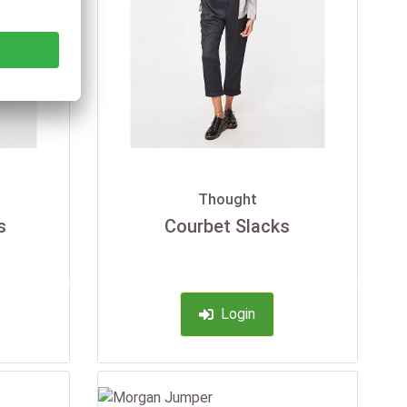
Thought
s
Courbet Slacks
-35%
-35%
Login